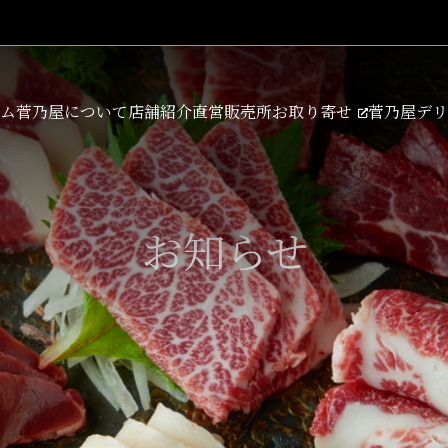
ム
菅乃屋について
店舗紹介
直営販売所
お取り寄せ
菅乃屋デリ
お知らせ