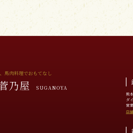
、馬肉料理でおもてなし
 菅乃屋
SUGANOYA
熊本
ダイ
営業時
店舗